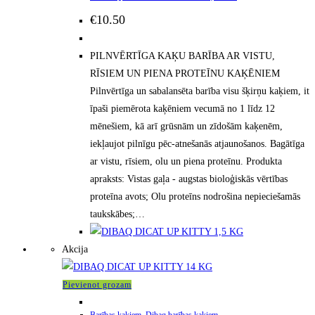
€
10.50
PILNVĒRTĪGA KAĶU BARĪBA AR VISTU,
RĪSIEM UN PIENA PROTEĪNU KAĶĒNIEM
Pilnvērtīga un sabalansēta barība visu šķirņu kaķiem, it
īpaši piemērota kaķēniem vecumā no 1 līdz 12
mēnešiem, kā arī grūsnām un zīdošām kaķenēm,
iekļaujot pilnīgu pēc-atnešanās atjaunošanos. Bagātīga
ar vistu, rīsiem, olu un piena proteīnu. Produkta
apraksts: Vistas gaļa - augstas bioloģiskās vērtības
proteīna avots; Olu proteīns nodrošina nepieciešamās
taukskābes;…
Akcija
Pievienot grozam