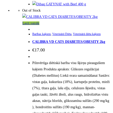
Out of Stock
Lasīt vairāk
Barības kaķiem
,
Veterinārā Diēta
,
Veterinārā diēta kaķiem
CALIBRA VD CATS DIABETES/OBESITY 2kg
€
17.00
Pilnvērtīga diētiskā barība visu šķirņu pieaugušiem
kaķiem Produkta apraksts: Glikozes regulācijai
(Diabetes mellitus) Liekā svara samazināšanai Sastāvs:
vistas gaļa, kukurūza (18%), kartupeļu proteīns, mieži
(7%), tītara gaļa, lašu eļļa, celulozes šķiedra, vistas
gaļas tauki, žāvēti āboli, alus raugs, hidrolizētas vistu
aknas, nātrija hlorīds, glikozamīna sulfāts (290 mg/kg
), hondroitīns sulfāts (190 mg/kg), mannan-