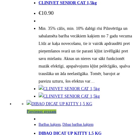
CLINIVET SENIOR CAT 1,5kg
€
10.90
Min. 35% cālis, min. 10% dabīgi rīsi Pilnvērtīga un
sabalansēta barība vecākiem kaķiem no 7 gadu vecuma
Līdz ar kaķa novecošanu, tie ir vairāk apdraudēti pret
pieņemšanos svarā un tie parasti kļūst izvēlīgāki pret
savu mielastu. Aknas un nieres var sākt funkcionēt
mazāk efektīgi, apspalvojums kļūst pelēcīgāks, spalva
trauslāka un āda neelastīgāka. Tomēr, barojot ar
pareizu uzturu, šos efektus var…
Pievienot grozam
Barības kaķiem
,
Dibaq barības kaķiem
DIBAQ DICAT UP KITTY 1,5 KG