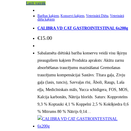
Lasīt vairāk
Barības kaķiem
,
Konservi kaķiem
,
Veterinārā Diēta
,
Veterinārā
diēta kaķiem
CALIBRA VD CAT GASTROINTESTINAL 6x200g
€
15.00
Sabalansēta diētiskā barība konservu veidā visu šķirņu
pieaugušiem kaķiem Produkta apraksts: Akūtu zarnu
absorbēšanas traucējumu mazināšanai Gremošanas
traucējumu kompensācijai Sastāvs: Tītara gaļa, Zivju
gaļa (lasis, tuncis), Savvaļas rīsi, Āboli, Raugs, Laša
eļļa, Medicīniskais māls, Yucca schidigera, FOS, MOS,
Kalcija karbonāts, Nātrija hlorīds. Saturs: Kopproteīns
9,3 % Koptauki 4,1 % Koppelni 2,5 % Kokšķiedra 0,6
% Mitrums 80 % Nātrijs 0,14…