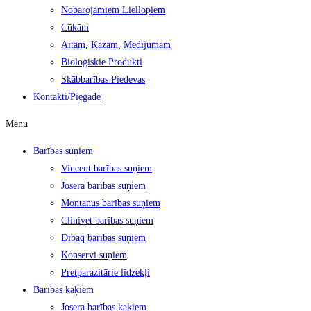
Nobarojamiem Liellopiem
Cūkām
Aitām, Kazām, Medījumam
Bioloģiskie Produkti
Skābbarības Piedevas
Kontakti/Piegāde
Menu
Barības suņiem
Vincent barības suņiem
Josera barības suņiem
Montanus barības suņiem
Clinivet barības suņiem
Dibaq barības suņiem
Konservi suņiem
Pretparazitārie līdzekļi
Barības kaķiem
Josera barības kaķiem