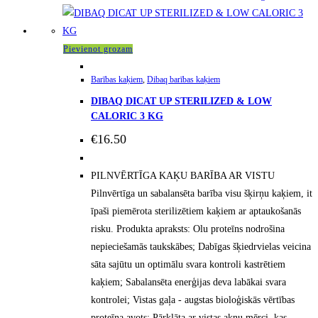
Pievienot grozam
Barības kaķiem
,
Dibaq barības kaķiem
DIBAQ DICAT UP STERILIZED & LOW
CALORIC 3 KG
€
16.50
PILNVĒRTĪGA KAĶU BARĪBA AR VISTU
Pilnvērtīga un sabalansēta barība visu šķirņu kaķiem, it
īpaši piemērota sterilizētiem kaķiem ar aptaukošanās
risku. Produkta apraksts: Olu proteīns nodrošina
nepieciešamās taukskābes; Dabīgas šķiedrvielas veicina
sāta sajūtu un optimālu svara kontroli kastrētiem
kaķiem; Sabalansēta enerģijas deva labākai svara
kontrolei; Vistas gaļa - augstas bioloģiskās vērtības
proteīna avots; Pārklāta ar vistas aknu mērci, kas