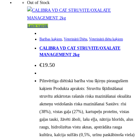
Out of Stock
Lasīt vairāk
Barības kaķiem
,
Veterinārā Diēta
,
Veterinārā diēta kaķiem
CALIBRA VD CAT STRUVITE/OXALATE
MANAGEMENT 2kg
€
19.50
Pilnvērtīga diētiskā barība visu šķirņu pieaugušiem
kaķiem Produkta apraksts: Struvītu šķīdināšanai
struvītu atkārtotas rašanās riska mazināšanai oksalāta
akmeņu veidošanās riska mazināšanai Sastāvs: rīsi
(38%), vistas gaļa (27%), kartupeļu proteīns, vistas
gaļas tauki, žāvēti āboli, lašu eļļa, nātrija hlorīds, alus
raugs, hidrolizētas vistu aknas, apstrādāta rauga
kultūra, kalcija sulfāts (0,5%, urīnu paskābinoša viela)