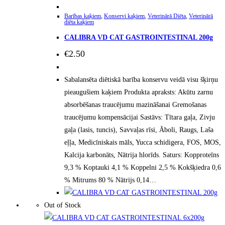
Barības kaķiem
,
Konservi kaķiem
,
Veterinārā Diēta
,
Veterinārā
diēta kaķiem
CALIBRA VD CAT GASTROINTESTINAL 200g
€
2.50
Sabalansēta diētiskā barība konservu veidā visu šķirņu
pieaugušiem kaķiem Produkta apraksts: Akūtu zarnu
absorbēšanas traucējumu mazināšanai Gremošanas
traucējumu kompensācijai Sastāvs: Tītara gaļa, Zivju
gaļa (lasis, tuncis), Savvaļas rīsi, Āboli, Raugs, Laša
eļļa, Medicīniskais māls, Yucca schidigera, FOS, MOS,
Kalcija karbonāts, Nātrija hlorīds. Saturs: Kopproteīns
9,3 % Koptauki 4,1 % Koppelni 2,5 % Kokšķiedra 0,6
% Mitrums 80 % Nātrijs 0,14…
Out of Stock