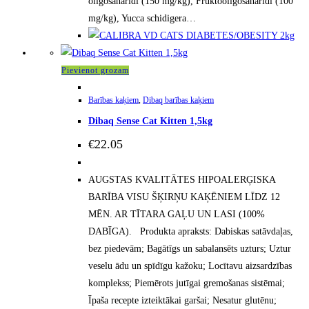
oligosaharīdi (150 mg/kg), Fruktooligosaharīdi (100
mg/kg), Yucca schidigera…
Pievienot grozam
Barības kaķiem
,
Dibaq barības kaķiem
Dibaq Sense Cat Kitten 1,5kg
€
22.05
AUGSTAS KVALITĀTES HIPOALERĢISKA
BARĪBA VISU ŠĶIRŅU KAĶĒNIEM LĪDZ 12
MĒN. AR TĪTARA GAĻU UN LASI (100%
DABĪGA). Produkta apraksts: Dabiskas satāvdaļas,
bez piedevām; Bagātīgs un sabalansēts uzturs; Uztur
veselu ādu un spīdīgu kažoku; Locītavu aizsardzības
komplekss; Piemērots jutīgai gremošanas sistēmai;
Īpaša recepte izteiktākai garšai; Nesatur glutēnu;