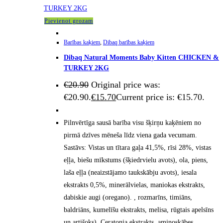
Pievienot grozam
Barības kaķiem
,
Dibaq barības kaķiem
Dibaq Natural Moments Baby Kitten CHICKEN &
TURKEY 2KG
€
20.90
Original price was:
€20.90.
€
15.70
Current price is: €15.70.
Pilnvērtīga sausā barība visu šķirņu kaķēniem no
pirmā dzīves mēneša līdz viena gada vecumam.
Sastāvs: Vistas un tītara gaļa 41,5%, rīsi 28%, vistas
eļļa, biešu mīkstums (šķiedrvielu avots), ola, piens,
laša eļļa (neaizstājamo taukskābju avots), iesala
ekstrakts 0,5%, minerālvielas, maniokas ekstrakts,
dabiskie augi (oregano). , rozmarīns, timiāns,
baldriāns, kumelīšu ekstrakts, melisa, rūgtais apelsīns
un artišoks), Ceratonia ekstrakts, aminoskābes