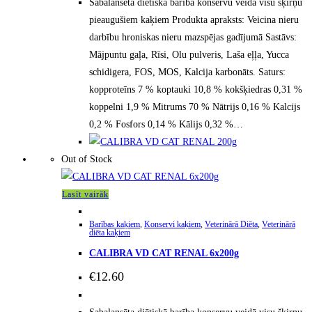
Sabalansēta diētiskā barība konservu veidā visu šķirņu
pieaugušiem kaķiem Produkta apraksts: Veicina nieru
darbību hroniskas nieru mazspējas gadījumā Sastāvs:
Mājpuntu gaļa, Rīsi, Olu pulveris, Laša eļļa, Yucca
schidigera, FOS, MOS, Kalcija karbonāts. Saturs:
kopproteīns 7 % koptauki 10,8 % kokšķiedras 0,31 %
koppelni 1,9 % Mitrums 70 % Nātrijs 0,16 % Kalcijs
0,2 % Fosfors 0,14 % Kālijs 0,32 %…
Out of Stock
Lasīt vairāk
Barības kaķiem
,
Konservi kaķiem
,
Veterinārā Diēta
,
Veterinārā
diēta kaķiem
CALIBRA VD CAT RENAL 6x200g
€
12.60