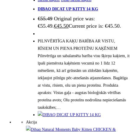
Barības kaķiem
,
Dibaq barības kaķiem
DIBAQ DICAT UP KITTY 14 KG
€
55.49
Original price was:
€55.49.
€
45.50
Current price is: €45.50.
PILNVĒRTĪGA KAĶU BARĪBA AR VISTU,
RĪSIEM UN PIENA PROTEĪNU KAĶĒNIEM
Pilnvērtīga un sabalansēta barība visu šķirņu kaķiem, it
īpaši piemērota kaķēniem vecumā no 1 līdz 12
mēnešiem, kā arī grūsnām un zīdošām kaķenēm,
iekļaujot pilnīgu pēc-atnešanās atjaunošanos. Bagātīga
ar vistu, rīsiem, olu un piena proteīnu. Produkta
apraksts: Vistas gaļa - augstas bioloģiskās vērtības
proteīna avots; Olu proteīns nodrošina nepieciešamās
taukskābes;…
Akcija