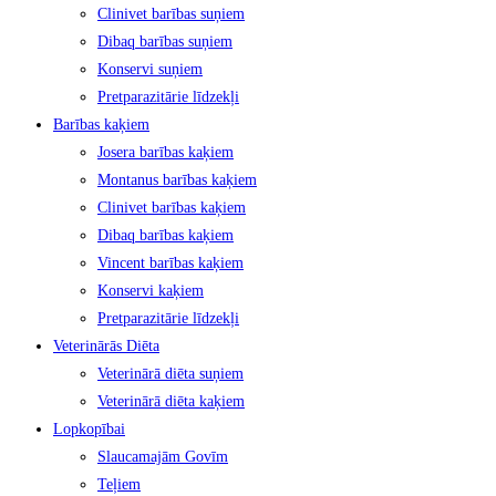
Clinivet barības suņiem
Dibaq barības suņiem
Konservi suņiem
Pretparazitārie līdzekļi
Barības kaķiem
Josera barības kaķiem
Montanus barības kaķiem
Clinivet barības kaķiem
Dibaq barības kaķiem
Vincent barības kaķiem
Konservi kaķiem
Pretparazitārie līdzekļi
Veterinārās Diēta
Veterinārā diēta suņiem
Veterinārā diēta kaķiem
Lopkopībai
Slaucamajām Govīm
Teļiem