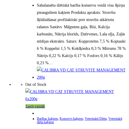
Sabalansēta diētiskā barība konservu veidā visu šķirņu
pieaugušiem kaķiem Produkta apraksts: Struvītu
šķīdināšanai profilaktiski pret struvītu atkārtotu
rašanos Sastāvs: Mājputnu gaļa, Rīsi, Kalcija
karbonāts, Nātrija hlorīds, Dzērvenes, Laša eļļa, Zaļās
mīdijas ekstrakts. Saturs: Kopproteīns 7,5 % Koptauki
6 % Koppelni 1,5 % Kokšķiedra 0,3 % Mitrums 78 %
Nātrijs 0,22 % Kalcijs 0,17 % Fosfors 0,16 % Kālijs
0,23 %…
Out of Stock
Lasīt vairāk
Barības kaķiem
,
Konservi kaķiem
,
Veterinārā Diēta
,
Veterinārā
diēta kaķiem