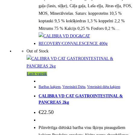
gaļa (lasis, siļķe), Cāļa gaļa, Laša eļļa, Jūras eļļa, FOS,
MOS, Minerālvielas. Saturs: kopproteīns 10,5 %
koptauki 9,5 % kokšķiedras 1,3 % koppelni 2,2 %
Mitrums 75 % Kalcijs 0,25 % Fosfors 0,2 %…
Out of Stock
Lasīt vairāk
Barības kaķiem
,
Veterinārā Diēta
,
Veterinārā diēta kaķiem
CALIBRA VD CAT GASTROINTESTINAL &
PANCREAS 2kg
€
22.50
Pilnvērtīga diētiskā barība visu šķirņu pieaugušiem