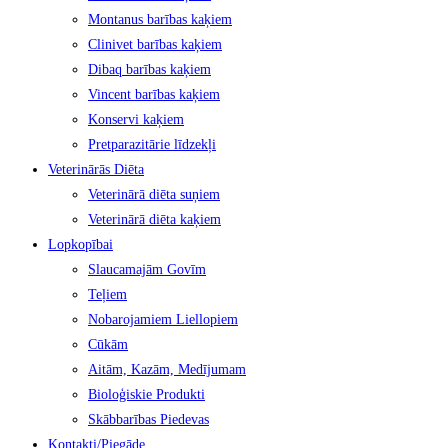
Montanus barības kaķiem
Clinivet barības kaķiem
Dibaq barības kaķiem
Vincent barības kaķiem
Konservi kaķiem
Pretparazitārie līdzekļi
Veterinārās Diēta
Veterinārā diēta suņiem
Veterinārā diēta kaķiem
Lopkopībai
Slaucamajām Govīm
Teļiem
Nobarojamiem Liellopiem
Cūkām
Aitām, Kazām, Medījumam
Bioloģiskie Produkti
Skābbarības Piedevas
Kontakti/Piegāde