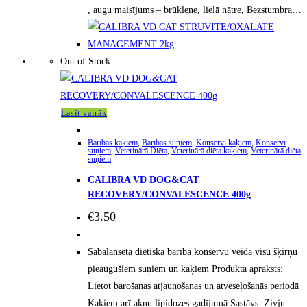
, augu maisījums – brūklene, lielā nātre, Bezstumbra…
Out of Stock
Lasīt vairāk
Barības kaķiem
,
Barības suņiem
,
Konservi kaķiem
,
Konservi
suņiem
,
Veterinārā Diēta
,
Veterinārā diēta kaķiem
,
Veterinārā diēta
suņiem
CALIBRA VD DOG&CAT
RECOVERY/CONVALESCENCE 400g
€
3.50
Sabalansēta diētiskā barība konservu veidā visu šķirņu
pieaugušiem suņiem un kaķiem Produkta apraksts:
Lietot barošanas atjaunošanas un atveseļošanās periodā
Kaķiem arī aknu lipidozes gadījumā Sastāvs: Zivju