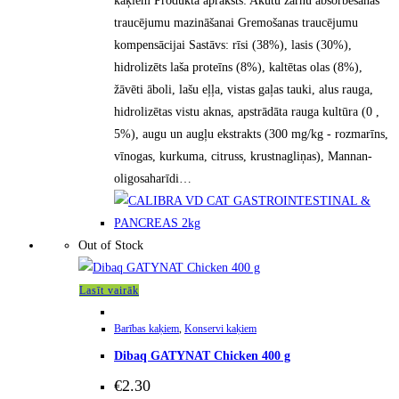
kaķiem Produkta apraksts: Akūtu zarnu absorbēšanas
traucējumu mazināšanai Gremošanas traucējumu
kompensācijai Sastāvs: rīsi (38%), lasis (30%),
hidrolizēts laša proteīns (8%), kaltētas olas (8%),
žāvēti āboli, lašu eļļa, vistas gaļas tauki, alus rauga,
hidrolizētas vistu aknas, apstrādāta rauga kultūra (0 ,
5%), augu un augļu ekstrakts (300 mg/kg - rozmarīns,
vīnogas, kurkuma, citruss, krustnagliņas), Mannan-
oligosaharīdi…
Out of Stock
Lasīt vairāk
Barības kaķiem
,
Konservi kaķiem
Dibaq GATYNAT Chicken 400 g
€
2.30