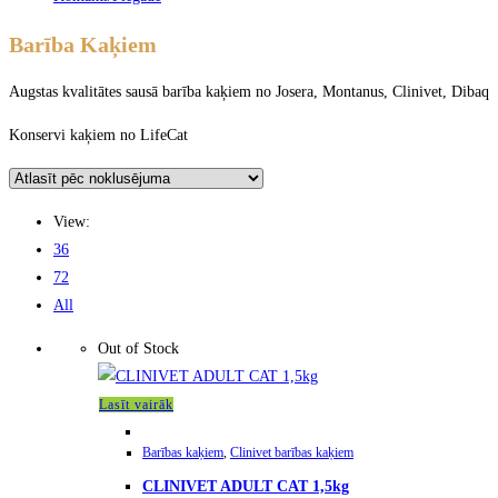
Barība Kaķiem
Augstas kvalitātes sausā barība kaķiem no Josera, Montanus, Clinivet, Dibaq
Konservi kaķiem no LifeCat
View:
36
72
All
Out of Stock
Lasīt vairāk
Barības kaķiem
,
Clinivet barības kaķiem
CLINIVET ADULT CAT 1,5kg