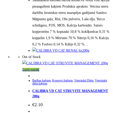
Sabalansēta diētiskā barība konservu veidā visu šķirņu
pieaugušiem kaķiem Produkta apraksts: Veicina nieru
darbību hroniskas nieru mazspējas gadījumā Sastāvs:
Mājpuntu gaļa, Rīsi, Olu pulveris, Laša eļļa, Yucca
schidigera, FOS, MOS, Kalcija karbonāts. Saturs:
kopproteīns 7 % koptauki 10,8 % kokšķiedras 0,31 %
koppelni 1,9 % Mitrums 70 % Nātrijs 0,16 % Kalcijs
0,2 % Fosfors 0,14 % Kālijs 0,32 %…
Out of Stock
Lasīt vairāk
Barības kaķiem
,
Konservi kaķiem
,
Veterinārā Diēta
,
Veterinārā
diēta kaķiem
CALIBRA VD CAT STRUVITE MANAGEMENT
200g
€
2.10