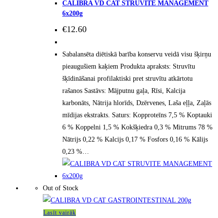
CALIBRA VD CAT STRUVITE MANAGEMENT
6x200g
€
12.60
Sabalansēta diētiskā barība konservu veidā visu šķirņu
pieaugušiem kaķiem Produkta apraksts: Struvītu
šķīdināšanai profilaktiski pret struvītu atkārtotu
rašanos Sastāvs: Mājputnu gaļa, Rīsi, Kalcija
karbonāts, Nātrija hlorīds, Dzērvenes, Laša eļļa, Zaļās
mīdijas ekstrakts. Saturs: Kopproteīns 7,5 % Koptauki
6 % Koppelni 1,5 % Kokšķiedra 0,3 % Mitrums 78 %
Nātrijs 0,22 % Kalcijs 0,17 % Fosfors 0,16 % Kālijs
0,23 %…
Out of Stock
Lasīt vairāk