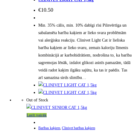
€
10.50
Min. 35% cālis, min. 10% dabīgi rīsi Pilnvērtīga un
sabalansēta barība kaķiem ar lieko svara problēmām
vai alerģisku reakciju. Clinivet Light Cat ir lieliska
barība kaķiem ar lieko svaru, zemais kaloriju līmenis
kombinācijā ar karbohidrātiem, nodrošina to, ka barība
sagremojas lēnāk, izdalot glikozi asinīs pamazām, tādā
veidā radot kaķim ilgāku sajūtu, ka tas ir paēdis. Tas
arī samazina sirds slimību…
Out of Stock
Lasīt vairāk
Barības kaķiem
,
Clinivet barības kaķiem