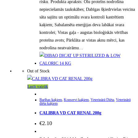
risku. Produkta apraksts: Olu proteīns nodrošina
nepieciešamās taukskābes; Dabīgas šķiedrvielas veicina
sāta sajūtu un optimālu svara kontroli kastrētiem
kaķiem; Sabalansēta enerģijas deva labākai svara
kontrolei; Vistas gaļa - augstas bioloģiskās vērtības
proteīna avots; Pārklāta ar vistas aknu mērci, kas
nodrošina neatvairāmu…
Out of Stock
Lasīt vairāk
Barības kaķiem
,
Konservi kaķiem
,
Veterinārā Diēta
,
Veterinārā
diēta kaķiem
CALIBRA VD CAT RENAL 200g
€
2.10