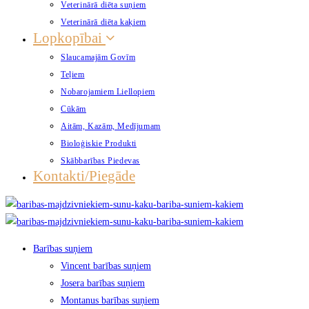
Veterinārā diēta suņiem
Veterinārā diēta kaķiem
Lopkopībai
Slaucamajām Govīm
Teļiem
Nobarojamiem Liellopiem
Cūkām
Aitām, Kazām, Medījumam
Bioloģiskie Produkti
Skābbarības Piedevas
Kontakti/Piegāde
Barības suņiem
Vincent barības suņiem
Josera barības suņiem
Montanus barības suņiem