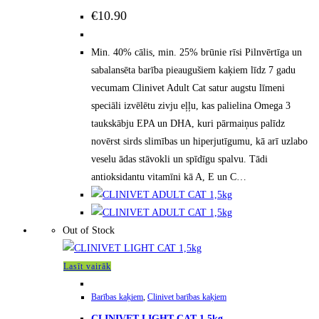
€
10.90
Min. 40% cālis, min. 25% brūnie rīsi Pilnvērtīga un
sabalansēta barība pieaugušiem kaķiem līdz 7 gadu
vecumam Clinivet Adult Cat satur augstu līmeni
speciāli izvēlētu zivju eļļu, kas palielina Omega 3
taukskābju EPA un DHA, kuri pārmaiņus palīdz
novērst sirds slimības un hiperjutīgumu, kā arī uzlabo
veselu ādas stāvokli un spīdīgu spalvu. Tādi
antioksidantu vitamīni kā A, E un C…
Out of Stock
Lasīt vairāk
Barības kaķiem
,
Clinivet barības kaķiem
CLINIVET LIGHT CAT 1,5kg