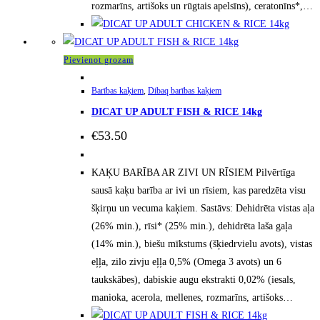
rozmarīns, artišoks un rūgtais apelsīns), ceratonīns*,…
Pievienot grozam
Barības kaķiem
,
Dibaq barības kaķiem
DICAT UP ADULT FISH & RICE 14kg
€
53.50
KAĶU BARĪBA AR ZIVI UN RĪSIEM Pilvērtīga
sausā kaķu barība ar ivi un rīsiem, kas paredzēta visu
šķirņu un vecuma kaķiem. Sastāvs: Dehidrēta vistas aļa
(26% min.), rīsi* (25% min.), dehidrēta laša gaļa
(14% min.), biešu mīkstums (šķiedrvielu avots), vistas
eļļa, zilo zivju eļļa 0,5% (Omega 3 avots) un 6
taukskābes), dabiskie augu ekstrakti 0,02% (iesals,
manioka, acerola, mellenes, rozmarīns, artišoks…