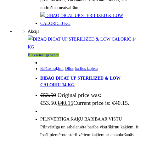
nodrošina neatvairāmu…
Akcija
Pievienot grozam
Barības kaķiem
,
Dibaq barības kaķiem
DIBAQ DICAT UP STERILIZED & LOW
CALORIC 14 KG
€
53.50
Original price was:
€53.50.
€
40.15
Current price is: €40.15.
PILNVĒRTĪGA KAĶU BARĪBA AR VISTU
Pilnvērtīga un sabalansēta barība visu šķirņu kaķiem, it
īpaši piemērota sterilizētiem kaķiem ar aptaukošanās