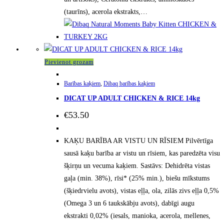
(taurīns), acerola ekstrakts,…
Pievienot grozam
Barības kaķiem
,
Dibaq barības kaķiem
DICAT UP ADULT CHICKEN & RICE 14kg
€
53.50
KAĶU BARĪBA AR VISTU UN RĪSIEM Pilvērtīga
sausā kaķu barība ar vistu un rīsiem, kas paredzēta visu
šķirņu un vecuma kaķiem. Sastāvs: Dehidrēta vistas
gaļa (min. 38%), rīsi* (25% min.), biešu mīkstums
(šķiedrvielu avots), vistas eļļa, ola, zilās zivs eļļa 0,5%
(Omega 3 un 6 taukskābju avots), dabīgi augu
ekstrakti 0,02% (iesals, manioka, acerola, mellenes,