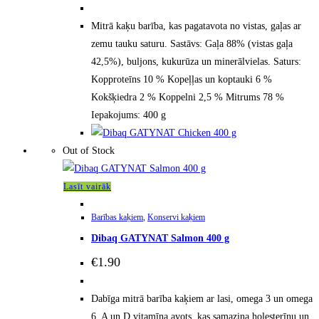
Mitrā kaķu barība, kas pagatavota no vistas, gaļas ar
zemu tauku saturu. Sastāvs: Gaļa 88% (vistas gaļa
42,5%), buljons, kukurūza un minerālvielas. Saturs:
Kopproteīns 10 % Kopeļļas un koptauki 6 %
Kokšķiedra 2 % Koppelni 2,5 % Mitrums 78 %
Iepakojums: 400 g
Out of Stock
Lasīt vairāk
Barības kaķiem
,
Konservi kaķiem
Dibaq GATYNAT Salmon 400 g
€
1.90
Dabīga mitrā barība kaķiem ar lasi, omega 3 un omega
6, A un D vitamīna avots, kas samazina holesterīnu un