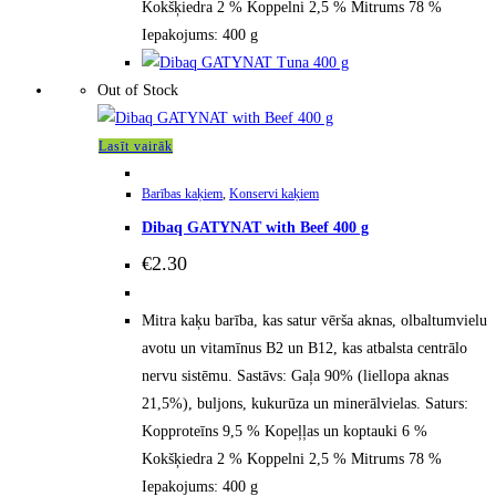
Kokšķiedra 2 % Koppelni 2,5 % Mitrums 78 %
Iepakojums: 400 g
Out of Stock
Lasīt vairāk
Barības kaķiem
,
Konservi kaķiem
Dibaq GATYNAT with Beef 400 g
€
2.30
Mitra kaķu barība, kas satur vērša aknas, olbaltumvielu
avotu un vitamīnus B2 un B12, kas atbalsta centrālo
nervu sistēmu. Sastāvs: Gaļa 90% (liellopa aknas
21,5%), buljons, kukurūza un minerālvielas. Saturs:
Kopproteīns 9,5 % Kopeļļas un koptauki 6 %
Kokšķiedra 2 % Koppelni 2,5 % Mitrums 78 %
Iepakojums: 400 g