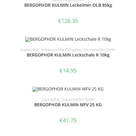
BERGOPHOR KULMIN Leckeimer-OLB 85kg
€
126.35
PIEVIENOT GROZAM
Lopkopībai
,
Nobarojamiem Liellopiem
,
Slaucamajām Govīm
BERGOPHOR KULMIN Leckschale R 10kg
€
14.95
OUT OF STOCK
LASĪT VAIRĀK
Lopkopībai
,
Slaucamajām Govīm
BERGOPHOR KULMIN MFV 25 KG
€
41.75