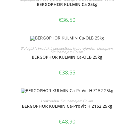
BERGOPHOR KULMIN Ca 25kg
€
36.50
PIEVIENOT GROZAM
Bioloģiskie Produkti
,
Lopkopībai
,
Nobarojamiem Liellopiem
,
Slaucamajām Govīm
BERGOPHOR KULMIN Ca-OLB 25kg
€
38.55
PIEVIENOT GROZAM
Lopkopībai
,
Slaucamajām Govīm
BERGOPHOR KULMIN Ca-ProVit H Z152 25kg
€
48.90