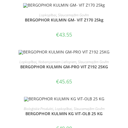
PIEVIENOT GROZAM
Lopkopībai
,
Slaucamajām Govīm
BERGOPHOR KULMIN GM- VIT Z170 25kg
€
43.55
PIEVIENOT GROZAM
Lopkopībai
,
Nobarojamiem Liellopiem
,
Slaucamajām Govīm
BERGOPHOR KULMIN GM-PRO VIT Z192 25KG
€
45.65
PIEVIENOT GROZAM
Bioloģiskie Produkti
,
Lopkopībai
,
Slaucamajām Govīm
BERGOPHOR KULMIN KG VIT-OLB 25 KG