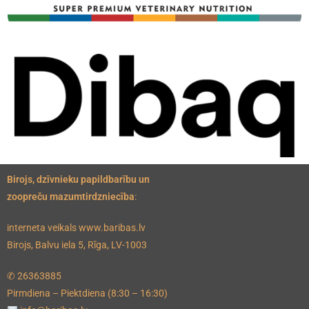
Birojs, dzīvnieku papildbarību un
zoopreču mazumtirdzniecība
:
interneta veikals www.baribas.lv
Birojs, Balvu iela 5, Rīga, LV-1003
✆ 26363885
Pirmdiena – Piektdiena (8:30 – 16:30)