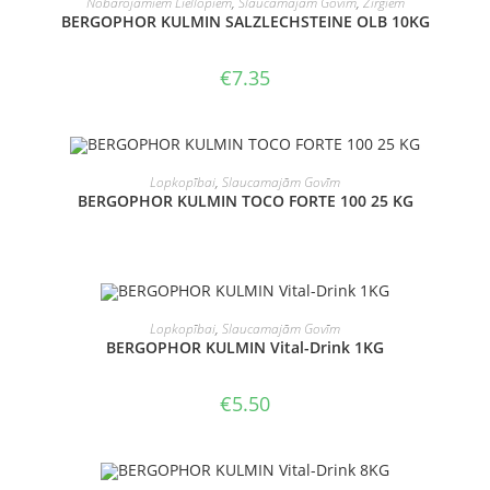
Nobarojamiem Liellopiem
,
Slaucamajām Govīm
,
Zirgiem
BERGOPHOR KULMIN SALZLECHSTEINE OLB 10KG
€
7.35
LASĪT VAIRĀK
Lopkopībai
,
Slaucamajām Govīm
BERGOPHOR KULMIN TOCO FORTE 100 25 KG
PIEVIENOT GROZAM
Lopkopībai
,
Slaucamajām Govīm
BERGOPHOR KULMIN Vital-Drink 1KG
€
5.50