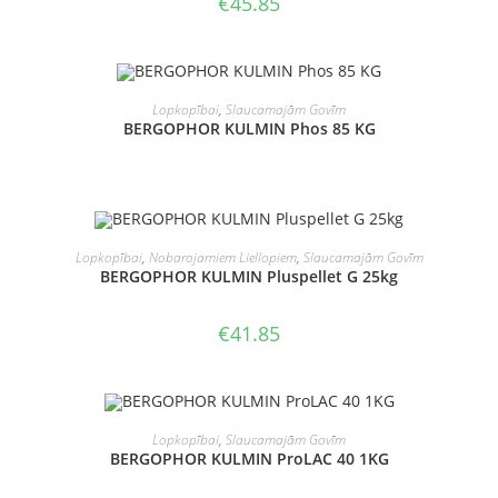
€
45.85
LASĪT VAIRĀK
Lopkopībai
,
Slaucamajām Govīm
BERGOPHOR KULMIN Phos 85 KG
OUT OF STOCK
LASĪT VAIRĀK
Lopkopībai
,
Nobarojamiem Liellopiem
,
Slaucamajām Govīm
BERGOPHOR KULMIN Pluspellet G 25kg
€
41.85
PIEVIENOT GROZAM
Lopkopībai
,
Slaucamajām Govīm
BERGOPHOR KULMIN ProLAC 40 1KG