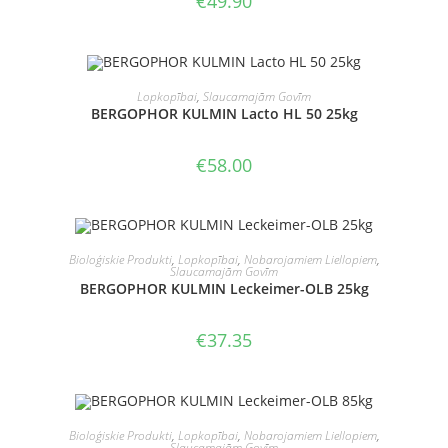
€
49.90
PIEVIENOT GROZAM
Lopkopībai
,
Slaucamajām Govīm
BERGOPHOR KULMIN Lacto HL 50 25kg
€
58.00
PIEVIENOT GROZAM
Bioloģiskie Produkti
,
Lopkopībai
,
Nobarojamiem Liellopiem
,
Slaucamajām Govīm
BERGOPHOR KULMIN Leckeimer-OLB 25kg
€
37.35
PIEVIENOT GROZAM
Bioloģiskie Produkti
,
Lopkopībai
,
Nobarojamiem Liellopiem
,
Slaucamajām Govīm