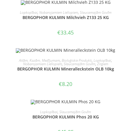
PIEVIENOT GROZAM
Lopkopībai
,
Nobarojamiem Liellopiem
,
Slaucamajām Govīm
BERGOPHOR KULMIN Milchvieh Z133 25 KG
€
33.45
PIEVIENOT GROZAM
Aitām, Kazām, Medījumam
,
Bioloģiskie Produkti
,
Lopkopībai
,
Nobarojamiem Liellopiem
,
Slaucamajām Govīm
,
Zirgiem
BERGOPHOR KULMIN Mineralleckstein OLB 10kg
€
8.20
OUT OF STOCK
LASĪT VAIRĀK
Lopkopībai
,
Slaucamajām Govīm
BERGOPHOR KULMIN Phos 20 KG