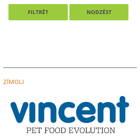
FILTRĒT
NODZĒST
ZĪMOLI