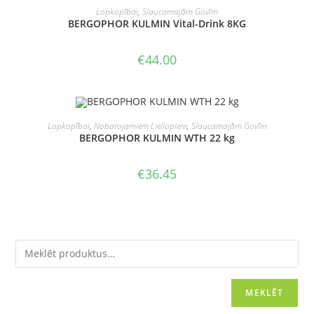
PIEVIENOT GROZAM
Lopkopībai
,
Slaucamajām Govīm
BERGOPHOR KULMIN Vital-Drink 8KG
€
44.00
PIEVIENOT GROZAM
Lopkopībai
,
Nobarojamiem Liellopiem
,
Slaucamajām Govīm
BERGOPHOR KULMIN WTH 22 kg
€
36.45
MEKLĒT