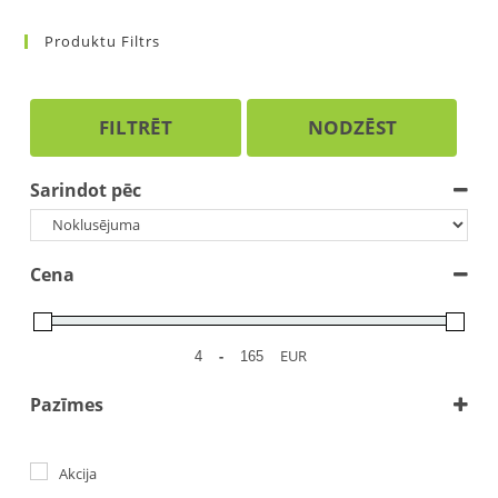
Produktu Filtrs
FILTRĒT
NODZĒST
Sarindot pēc
Cena
-
EUR
Pazīmes
Bioloģoskie produkti
(2)
Cietstāves periodā
(2)
Akcija
Liellopiem
(2)