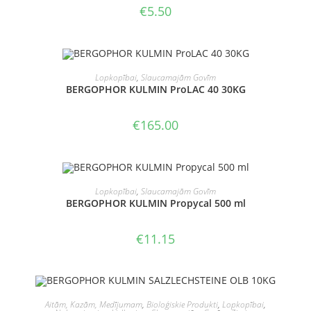
€
5.50
PIEVIENOT GROZAM
Lopkopībai
,
Slaucamajām Govīm
BERGOPHOR KULMIN ProLAC 40 30KG
€
165.00
PIEVIENOT GROZAM
Lopkopībai
,
Slaucamajām Govīm
BERGOPHOR KULMIN Propycal 500 ml
€
11.15
PIEVIENOT GROZAM
Aitām, Kazām, Medījumam
,
Bioloģiskie Produkti
,
Lopkopībai
,