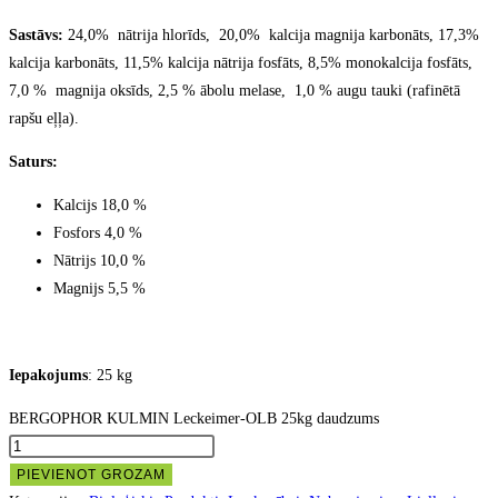
Sastāvs:
24,0% nātrija hlorīds, 20,0% kalcija magnija karbonāts, 17,3%
kalcija karbonāts, 11,5% kalcija nātrija fosfāts, 8,5% monokalcija fosfāts,
7,0 % magnija oksīds, 2,5 % ābolu melase, 1,0 % augu tauki (rafinētā
rapšu eļļa).
Saturs:
Kalcijs 18,0 %
Fosfors 4,0 %
Nātrijs 10,0 %
Magnijs 5,5 %
Iepakojums
: 25 kg
BERGOPHOR KULMIN Leckeimer-OLB 25kg daudzums
PIEVIENOT GROZAM