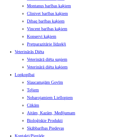
Montanus barības kaķiem
Clinivet barības kaķiem
Dibaq barības kaķiem
Vincent barības kaķiem
Konservi kaķiem
Pretparazitārie līdzekļi
Veterinārās Diēta
Veterinārā diēta suņiem
Veterinārā diēta kaķiem
Lopkopībai
Slaucamajām Govīm
Teļiem
Nobarojamiem Liellopiem
Cūkām
Aitām, Kazām, Medījumam
Bioloģiskie Produkti
Skābbarības Piedevas
Kontakti/Piegāde