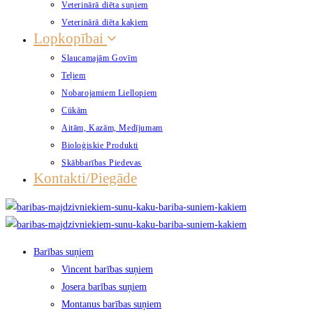
Veterinārā diēta suņiem
Veterinārā diēta kaķiem
Lopkopībai
Slaucamajām Govīm
Teļiem
Nobarojamiem Liellopiem
Cūkām
Aitām, Kazām, Medījumam
Bioloģiskie Produkti
Skābbarības Piedevas
Kontakti/Piegāde
Barības suņiem
Vincent barības suņiem
Josera barības suņiem
Montanus barības suņiem