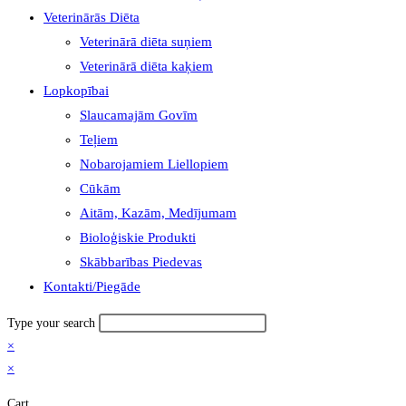
Veterinārās Diēta
Veterinārā diēta suņiem
Veterinārā diēta kaķiem
Lopkopībai
Slaucamajām Govīm
Teļiem
Nobarojamiem Liellopiem
Cūkām
Aitām, Kazām, Medījumam
Bioloģiskie Produkti
Skābbarības Piedevas
Kontakti/Piegāde
Type your search
×
×
Cart