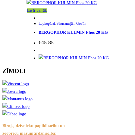
Lasīt vairāk
Lopkopībai
,
Slaucamajām Govīm
BERGOPHOR KULMIN Phos 20 KG
€
45.85
ZĪMOLI
Birojs, dzīvnieku papildbarību un
zoopreču mazumtirdzniecība
: