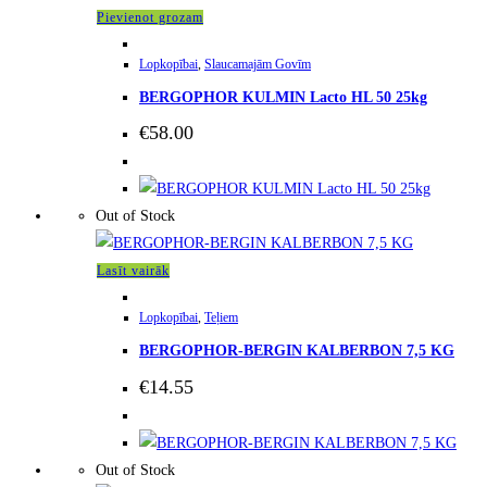
Pievienot grozam
Lopkopībai
,
Slaucamajām Govīm
BERGOPHOR KULMIN Lacto HL 50 25kg
€
58.00
Out of Stock
Lasīt vairāk
Lopkopībai
,
Teļiem
BERGOPHOR-BERGIN KALBERBON 7,5 KG
€
14.55
Out of Stock