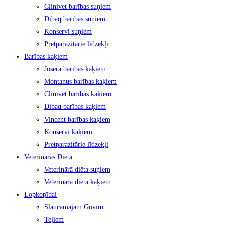
Clinivet barības suņiem
Dibaq barības suņiem
Konservi suņiem
Pretparazitārie līdzekļi
Barības kaķiem
Josera barības kaķiem
Montanus barības kaķiem
Clinivet barības kaķiem
Dibaq barības kaķiem
Vincent barības kaķiem
Konservi kaķiem
Pretparazitārie līdzekļi
Veterinārās Diēta
Veterinārā diēta suņiem
Veterinārā diēta kaķiem
Lopkopībai
Slaucamajām Govīm
Teļiem