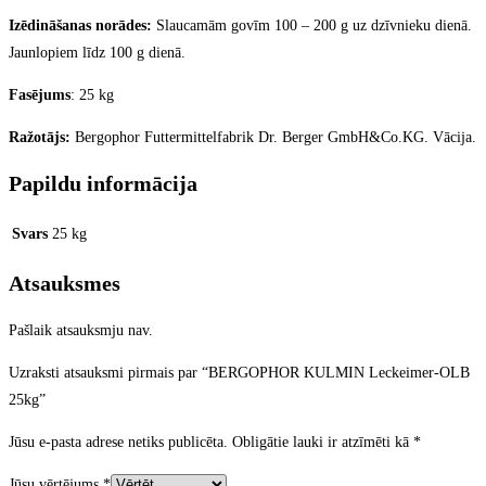
Izēdināšanas norādes:
Slaucamām govīm 100 – 200 g uz dzīvnieku dienā.
Jaunlopiem līdz 100 g dienā.
Fasējums
: 25 kg
Ražotājs:
Bergophor Futtermittelfabrik Dr. Berger GmbH&Co.KG. Vācija.
Papildu informācija
Svars
25 kg
Atsauksmes
Pašlaik atsauksmju nav.
Uzraksti atsauksmi pirmais par “BERGOPHOR KULMIN Leckeimer-OLB
25kg”
Jūsu e-pasta adrese netiks publicēta.
Obligātie lauki ir atzīmēti kā
*
Jūsu vērtējums
*