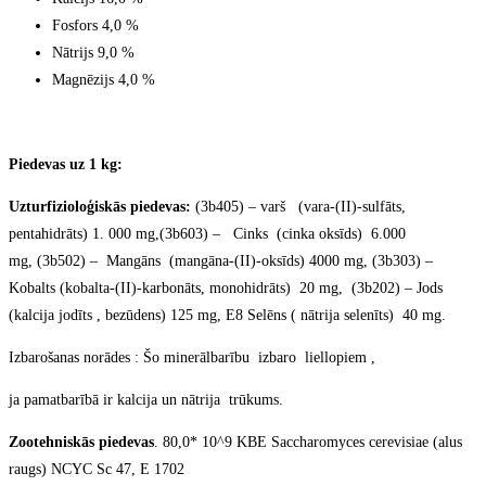
Fosfors 4,0 %
Nātrijs 9,0 %
Magnēzijs 4,0 %
Piedevas uz 1 kg:
Uzturfizioloģiskās piedevas:
(3b405) – varš (vara-(II)-sulfāts,
pentahidrāts) 1. 000 mg,(3b603) – Cinks (cinka oksīds) 6.000
mg, (3b502) – Mangāns (mangāna-(II)-oksīds) 4000 mg, (3b303) –
Kobalts (kobalta-(II)-karbonāts, monohidrāts) 20 mg, (3b202) – Jods
(kalcija jodīts , bezūdens) 125 mg, E8 Selēns ( nātrija selenīts) 40 mg.
Izbarošanas norādes : Šo minerālbarību izbaro liellopiem ,
ja pamatbarībā ir kalcija un nātrija trūkums.
Zootehniskās piedevas
. 80,0* 10^9 KBE Saccharomyces cerevisiae (alus
raugs) NCYC Sc 47, E 1702