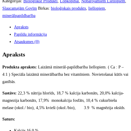
Kategorijas:
Bioloģiskie Produkti
,
Lopkopībai
,
Nobarojamiem Liellopiem
,
Slaucamajām Govīm
Birkas:
bioloģiskais produkts
,
liellopiem
,
minerālpapildbarība
Apraksts
Papildu informācija
Atsauksmes (0)
Apraksts
Produkta apraksts:
Laizāmā minerāl-papildbarība liellopiem. ( Ca : P –
4:1 ) Speciāla laizāmā minerālbarība bez vitamīniem. Novietošanai kūtīs vai
ganībās.
Sastāvs:
22,3 % nātrija hlorīds, 18,7 % kalcija karbonāts, 20,0% kalcija-
magnezija karbonāts, 17,9% monokalcija fosfāts, 10,4 % cukurbiešu
melase (okol./ bio), 4,5% kvieši (okol./bio), 3.9 % magnēzija oksīds.
Saturs:
Kalcijs 16,0 %