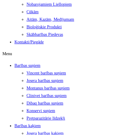
Nobarojamiem Liellopiem
Cūkām
Aitām, Kazām, Medījumam
Bioloģiskie Produkti
Skābbarības Piedevas
Kontakti/Piegāde
Menu
Barības suņiem
Vincent barības suņiem
Josera barības suņiem
Montanus barības suņiem
Clinivet barības suņiem
Dibaq barības suņiem
Konservi suņiem
Pretparazitārie līdzekļi
Barības kaķiem
Josera barības kaķiem